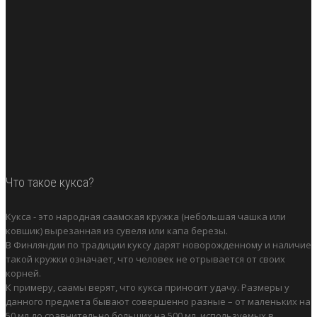
Что такое кукса?
Кукса - это народная саамская кружка (небольшая чашка или
ковшик) вырезанная из сувеля или капа березы.
В Финляндии по традиции куксу дарят новорожденному и наличие
такой кружки означает, что человек не отрывается от своих
корней.
К примеру, саамы верят, что кукса приносит удачу. Размеры у
данного предмета бывают совершенно разные – от маленьких на
50 мл до сравнительно больших на 500 мл, используемых в