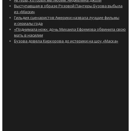
Актеры, которых мы любим. Анджелина Джоли
Выступавшая в образе Розовой Пантеры Бузова выбыла
из «Маски»
Гильдия сценаристов Америки назвала лучшие фильмы
и сериалы года
«Поднимала нож»: дочь Михаила Ефремова обвинила свою
мать в насилии
Бузова довела Киркорова до истерики на шоу «Маска»