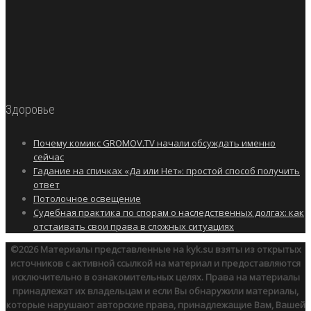
Здоровье
Почему комикс GROMOV.TV начали обсуждать именно
сейчас
Гадание на спичках «Да или Нет»: простой способ получить
ответ
Потолочное освещение
Судебная практика по спорам о наследственных долгах: как
отстаивать свои права в сложных ситуациях
©2026
Материалы представленные на kyk.su взяты из открытых
источников с активной ссылкой на материал и предоставляются
исключительно в ознакомительных целях. Права на материалы
принадлежат их владельцам и если Вы обнаружили материалы,
которые нарушают авторские права, принадлежащие Вам, Вашей