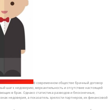
В современном обществе брачный договор
вый шаг к недоверию, меркантильность и отсутствие настоящей
ающих в брак. Однако статистика разводов и бесконечные,
нак недоверия, а показатель зрелости партнеров, их финансовой