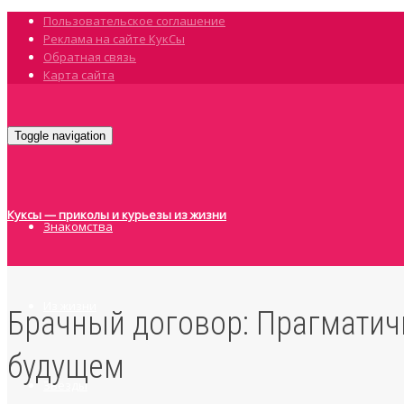
Пользовательское соглашение
Реклама на сайте КукСы
Обратная связь
Карта сайта
Toggle navigation
Куксы — приколы и курьезы из жизни
Знакомства
Из жизни
Брачный договор: Прагматич
будущем
Звёзды