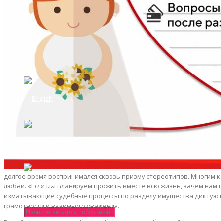
Чп
Девушки
Кино
Наука
Разное
Полезно знать
Публикации читателей
долгое время воспринимался сквозь призму стереотипов. Многим 
любви.
«Если мы планируем прожить вместе всю жизнь, зачем нам 
изматывающие судебные процессы по разделу имущества диктуют с
грамотности и взаимного уважения.