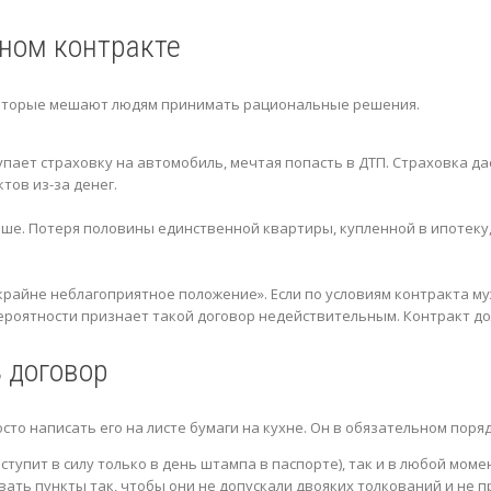
ном контракте
 которые мешают людям принимать рациональные решения.
упает страховку на автомобиль, мечтая попасть в ДТП. Страховка д
тов из-за денег.
ше. Потеря половины единственной квартиры, купленной в ипотеку, 
крайне неблагоприятное положение». Если по условиям контракта муж
 вероятности признает такой договор недействительным. Контракт 
 договор
то написать его на листе бумаги на кухне. Он в обязательном поря
ступит в силу только в день штампа в паспорте), так и в любой моме
ать пункты так, чтобы они не допускали двояких толкований и не 