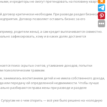
ичными, и кредиторы не смогут претендовать на половину квартиры
й договор критически необходим. При разводе раздел бизнеса
едприятия. Договор позволяет оставить бизнес за его
пример, родители жены), а сам кредит выплачивается совместно.
ально зафиксировать, кому и в каких долях достанется
ается поиск скрытых счетов, утаивание доходов, попытки
им психологическим травмам.
е, занималась воспитанием детей и не имела собственного дохода,
ода или передачу ей определенной недвижимости. Чтобы лучше
етально разбираются права жены при разводе и разделе
упругам не о чем спорить — всё уже было решено на «холодную