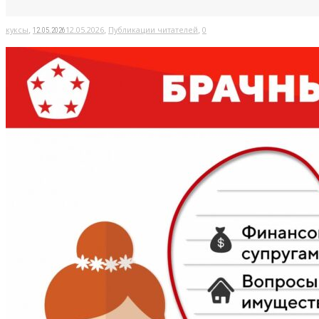
,
,
,
куксы
12.05.2026
Публикации читателей
0
12.05.2026
Факты
Фото
Авто
Приколы
Ещё