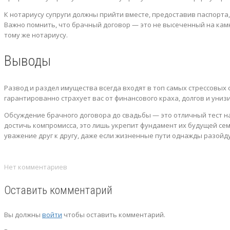
К нотариусу супруги должны прийти вместе, предоставив паспорта
Важно помнить, что брачный договор — это не высеченный на камн
тому же нотариусу.
Выводы
Развод и раздел имущества всегда входят в топ самых стрессовых
гарантированно страхует вас от финансового краха, долгов и униз
Обсуждение брачного договора до свадьбы — это отличный тест на
достичь компромисса, это лишь укрепит фундамент их будущей се
уважение друг к другу, даже если жизненные пути однажды разойду
Нет комментариев
Оставить комментарий
Вы должны
войти
чтобы оставить комментарий.