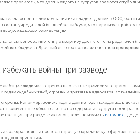
оляет прописать, что долги каждого из супругов являются сугубо л
имателем, основателем компании или владеет долями в ООО, брачны
в состав учредителей бывшей жены/мужа, что парализует работу пр
рованную денежную компенсацию.
чальный взнос за ипотечную квартиру дает кто-то из родителей (на
семейного бюджета. Брачный договор позволяет честно и пропорцион
к избежать войны при разводе
ие любящие люди часто превращаются в непримиримых врагов. Начин
т к годам судебных тяжб, огромным тратам на адвокатов и тяжелейш
 стороны. Например, если женщина долгие годы находилась в декрет
сать алиментные обязательства на содержание супруги после разв
ает женщин при разделе активов, полезно изучить
источник
, где д
й бракоразводный процесс в простую юридическую формальность. С
ивно договариваться.