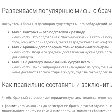
Развеиваем популярные мифы о брач
Вокруг темы брачных договоров существует много заблуждений,
Миф 1: Контракт — это подготовка к разводу.
Реальность:
Это подготовка к спокойной жизни. Никто не пок
того, кому что принадлежит, снижает градус бытовых конфлик
Миф 2: Брачный договор нужен только мультимиллионерам.
Реальность:
Людям со средним достатком он нужен даже боль
для олигарха.
Миф 3: По договору можно лишить супруга всего.
Реальность:
Закон запрещает ставить одного из супругов в «
жене достаются только старые жигули, суд с высокой долей
Как правильно составить и заключить
Чтобы брачный договор имел юридическую силу, недостаточно прос
Оформить его можно как до регистрации брака (в таком случае он в
профильному юристу по семейному праву. Он поможет сформулиров