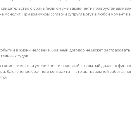
, свидетельство о браке (если он уже заключен) и правоустанавлив
е монолит. При взаимном согласии супруги могут в любой момент из
 событий в жизни человека. Брачный договор не может застраховать
ительных судов.
 совместимость и умение вести взрослый, открытый диалог о финан
мьи. Заключение брачного контракта — это акт взаимной заботы, п
тся.