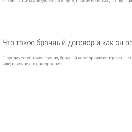
В этой статье мы подробно разберем, почему брачный договор яв
Что такое брачный договор и как он р
С юридической точки зрения, брачный договор (или контракт) — эт
(или) в случае его расторжения.