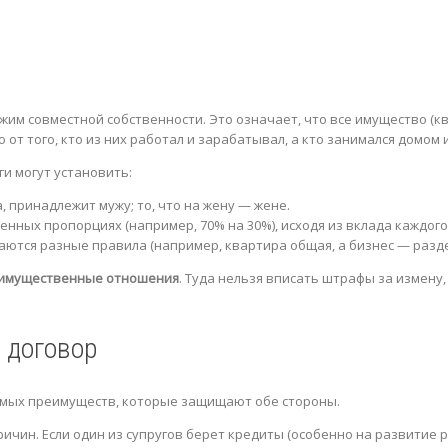
им совместной собственности. Это означает, что все имущество (ква
от того, кто из них работал и зарабатывал, а кто занимался домом 
и могут установить:
, принадлежит мужу; то, что на жену — жене.
нных пропорциях (например, 70% на 30%), исходя из вклада каждого 
ются разные правила (например, квартира общая, а бизнес — разд
 имущественные отношения
. Туда нельзя вписать штрафы за измену
 договор
имых преимуществ, которые защищают обе стороны.
ичин. Если один из супругов берет кредиты (особенно на развитие 