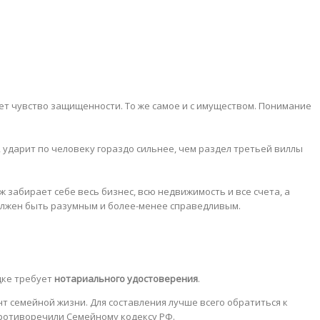
ает чувство защищенности. То же самое и с имуществом. Понимание
ударит по человеку гораздо сильнее, чем раздел третьей виллы
 забирает себе весь бизнес, всю недвижимость и все счета, а
должен быть разумным и более-менее справедливым.
дке требует
нотариального удостоверения
.
нт семейной жизни. Для составления лучше всего обратиться к
противоречили Семейному кодексу РФ.