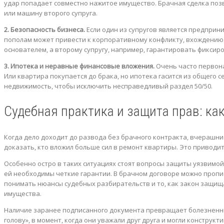
удар попадает совместно нажитое имущество. Брачная сделка позв
или машину второго супруга.
2. Безопасность бизнеса.
Если один из супругов является предприн
пополам может привести к корпоративному конфликту, вхождению 
основателем, а второму супругу, например, гарантировать фикси
3. Ипотека и неравные финансовые вложения.
Очень часто первона
Или квартира покупается до брака, но ипотека гасится из общего 
недвижимость, чтобы исключить несправедливый раздел 50/50.
Судебная практика и защита прав: ка
Когда дело доходит до развода без брачного контракта, вчерашн
доказать, кто вложил больше сил в ремонт квартиры. Это приводи
Особенно остро в таких ситуациях стоят вопросы защиты уязвимой
ей необходимы четкие гарантии. В брачном договоре можно пропи
понимать нюансы судебных разбирательств и то, как закон защищ
имущества.
Наличие заранее подписанного документа превращает болезненны
голову», в момент, когда они уважали друг друга и могли конструкт