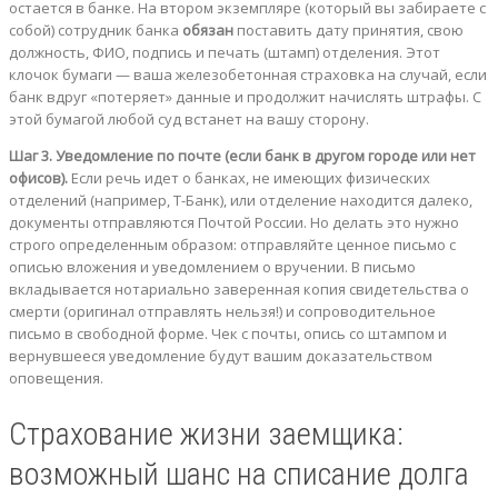
остается в банке. На втором экземпляре (который вы забираете с
собой) сотрудник банка
обязан
поставить дату принятия, свою
должность, ФИО, подпись и печать (штамп) отделения. Этот
клочок бумаги — ваша железобетонная страховка на случай, если
банк вдруг «потеряет» данные и продолжит начислять штрафы. С
этой бумагой любой суд встанет на вашу сторону.
Шаг 3. Уведомление по почте (если банк в другом городе или нет
офисов).
Если речь идет о банках, не имеющих физических
отделений (например, Т-Банк), или отделение находится далеко,
документы отправляются Почтой России. Но делать это нужно
строго определенным образом: отправляйте ценное письмо с
описью вложения и уведомлением о вручении. В письмо
вкладывается нотариально заверенная копия свидетельства о
смерти (оригинал отправлять нельзя!) и сопроводительное
письмо в свободной форме. Чек с почты, опись со штампом и
вернувшееся уведомление будут вашим доказательством
оповещения.
Страхование жизни заемщика:
возможный шанс на списание долга