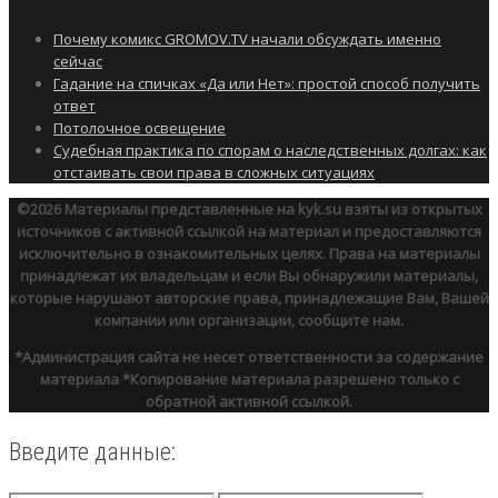
Почему комикс GROMOV.TV начали обсуждать именно
сейчас
Гадание на спичках «Да или Нет»: простой способ получить
ответ
Потолочное освещение
Судебная практика по спорам о наследственных долгах: как
отстаивать свои права в сложных ситуациях
©2026
Материалы представленные на kyk.su взяты из открытых
источников с активной ссылкой на материал и предоставляются
исключительно в ознакомительных целях. Права на материалы
принадлежат их владельцам и если Вы обнаружили материалы,
которые нарушают авторские права, принадлежащие Вам, Вашей
компании или организации, сообщите нам.
*Администрация сайта не несет ответственности за содержание
материала
*Копирование материала разрешено только с
обратной активной ссылкой.
Введите данные: