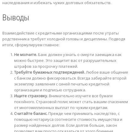
наследования и избежать чужих долговых обязательств.
Выводы
Взаимодействие с кредитными организациями после утраты
родственника требует холодной головы и дисциплины. Подводя
итоги, сформулируем главное:
Не молчите.
Банк должен узнать о смерти заемщика как
можно быстрее. Это защитит вас от разрушительных
штрафов за просрочку платежей.
Требуйте бумажных подтверждений.
Любое ваше общение
с банком должно фиксироваться. Всегда забирайте второй
экземпляр заявления с синей печатью кредитной
организации и подписью сотрудника.
Ищите страховку.
Внимательно изучите все бумаги
покойного. Страховой полис может стать вашим спасением
от многомиллионных выплат по чужим кредитам.
Считайте баланс.
Прежде чем принимать наследство, с
помощью нотариуса соотнесите стоимость имущества и
размер найденных долгов. Если долгов больше, закон
позволяет вам просто отказаться от этого бремени.