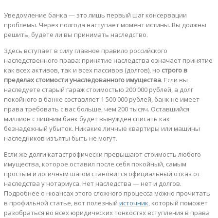
Уведомление банка — это лишь первый шаг консервации
проблемы. Через полгода наступает момент истины. Вы должны
решить, будете ли вы принимать наследство.
Здесь вступает в силу главное правило российского
наследственного права: принятие наследства означает принятие
как всех активов, так и всех пассивов (долгов), но
строго в
пределах стоимости унаследованного имущества
. Если вы
наследуете старый гараж стоимостью 200 000 рублей, а долг
покойного в банке составляет 1 500 000 рублей, банк не имеет
права требовать с вас больше, чем 200 тысяч. Оставшийся
миллион с лишним банк будет вынужден списать как
безнадежный убыток. Никакие личные квартиры или машины
наследников изъяты быть не могут.
Если же долги катастрофически превышают стоимость любого
имущества, которое оставил после себя покойный, самым
простым и логичным шагом становится официальный отказ от
наследства у нотариуса. Нет наследства — нет и долгов.
Подробнее о нюансах этого сложного процесса можно прочитать
в профильной статье, вот полезный
источник
, который поможет
разобраться во всех юридических тонкостях вступления в права