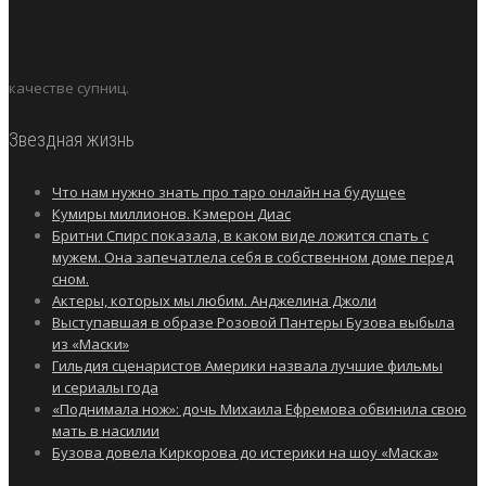
качестве супниц.
Звездная жизнь
Что нам нужно знать про таро онлайн на будущее
Кумиры миллионов. Кэмерон Диас
Бритни Спирс показала, в каком виде ложится спать с
мужем. Она запечатлела себя в собственном доме перед
сном.
Актеры, которых мы любим. Анджелина Джоли
Выступавшая в образе Розовой Пантеры Бузова выбыла
из «Маски»
Гильдия сценаристов Америки назвала лучшие фильмы
и сериалы года
«Поднимала нож»: дочь Михаила Ефремова обвинила свою
мать в насилии
Бузова довела Киркорова до истерики на шоу «Маска»