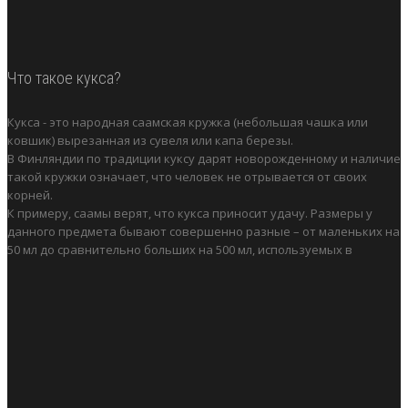
Что такое кукса?
Кукса - это народная саамская кружка (небольшая чашка или
ковшик) вырезанная из сувеля или капа березы.
В Финляндии по традиции куксу дарят новорожденному и наличие
такой кружки означает, что человек не отрывается от своих
корней.
К примеру, саамы верят, что кукса приносит удачу. Размеры у
данного предмета бывают совершенно разные – от маленьких на
50 мл до сравнительно больших на 500 мл, используемых в