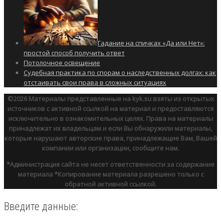
Гадание на спичках «Да или Нет»:
простой способ получить ответ
Потолочное освещение
Судебная практика по спорам о наследственных долгах: как
отстаивать свои права в сложных ситуациях
©2026
Материалы представленные на kyk.su взяты из открытых
источников с активной ссылкой на материал и предоставляются
исключительно в ознакомительных целях. Права на материалы
принадлежат их владельцам и если Вы обнаружили материалы,
которые нарушают авторские права, принадлежащие Вам, Вашей
компании или организации, сообщите нам.
*Администрация сайта не несет ответственности за содержание
материала
*Копирование материала разрешено только с
обратной активной ссылкой.
Введите данные: