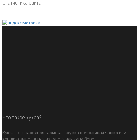
Статистика сайта
Что такое кукса?
Кукса - это народная саамская кружка (небольшая чашка или
ковшик) вырезанная из сувеля или капа березы.