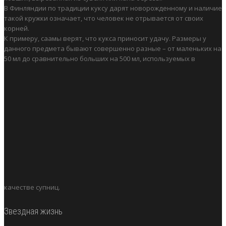
В Финляндии по традиции куксу дарят новорожденному и наличие
такой кружки означает, что человек не отрывается от своих
корней.
К примеру, саамы верят, что кукса приносит удачу. Размеры у
данного предмета бывают совершенно разные – от маленьких на
50 мл до сравнительно больших на 500 мл, используемых в
качестве супниц.
Звездная жизнь