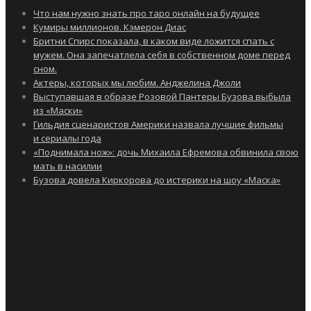
Что нам нужно знать про таро онлайн на будущее
Кумиры миллионов. Кэмерон Диас
Бритни Спирс показала, в каком виде ложится спать с
мужем. Она запечатлела себя в собственном доме перед
сном.
Актеры, которых мы любим. Анджелина Джоли
Выступавшая в образе Розовой Пантеры Бузова выбыла
из «Маски»
Гильдия сценаристов Америки назвала лучшие фильмы
и сериалы года
«Поднимала нож»: дочь Михаила Ефремова обвинила свою
мать в насилии
Бузова довела Киркорова до истерики на шоу «Маска»