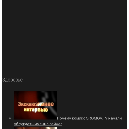
Здоровье
Почему комикс GROMOV.TV начали
обсуждать именно сейчас