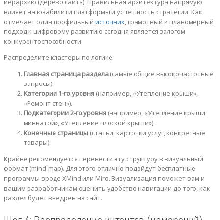
иерархию (дерево сайта). Правильная архитектура напрямую
влияет на юзабилити платформы и успешность стратегии. Как
отмечает один профильный
источник
, грамотный и планомерный
подход к цифровому развитию сегодня является залогом
конкурентоспособности.
Распределите кластеры по логике:
Главная страница раздела
(самые общие высокочастотные
запросы).
Категории 1-го уровня
(например, «Утепление крыши»,
«Ремонт стен»).
Подкатегории 2-го уровня
(например, «Утепление крыши
минватой», «Утепление плоской крыши»).
Конечные страницы
(статьи, карточки услуг, конкретные
товары).
Крайне рекомендуется перенести эту структуру в визуальный
формат (mind-map). Для этого отлично подойдут бесплатные
программы вроде XMind или Miro. Визуализация поможет вам и
вашим разработчикам оценить удобство навигации до того, как
раздел будет внедрен на сайт.