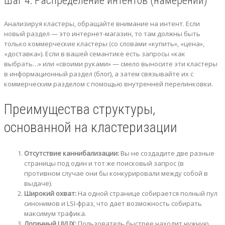
Шаг 4: Распределение интентов (намерений)
Анализируя кластеры, обращайте внимание на интент. Если
новый раздел — это интернет-магазин, то там должны быть
только коммерческие кластеры (со словами «купить», «цена»,
«доставка»). Если в вашей семантике есть запросы «как
выбрать…» или «своими руками» — смело выносите эти кластеры
в информационный раздел (блог), а затем связывайте их с
коммерческим разделом с помощью внутренней перелинковки.
Преимущества структуры,
основанной на кластеризации
Отсутствие каннибализации:
Вы не создадите две разные
страницы под один и тот же поисковый запрос (в
противном случае они бы конкурировали между собой в
выдаче).
Широкий охват:
На одной странице собирается полный пул
синонимов и LSI-фраз, что дает возможность собирать
максимум трафика.
Логичный UI/UX:
Пользователь быстрее находит нужную