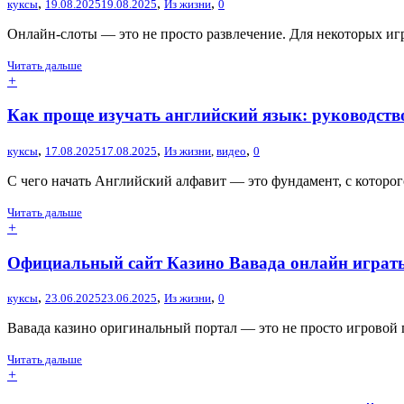
,
,
,
куксы
19.08.2025
19.08.2025
Из жизни
0
Онлайн-слоты — это не просто развлечение. Для некоторых игро
Читать дальше
+
Как проще изучать английский язык: руководст
,
,
,
куксы
17.08.2025
17.08.2025
Из жизни
,
видео
0
С чего начать Английский алфавит — это фундамент, с которог
Читать дальше
+
Официальный сайт Казино Вавада онлайн играть 
,
,
,
куксы
23.06.2025
23.06.2025
Из жизни
0
Вавада казино оригинальный портал — это не просто игровой п
Читать дальше
+