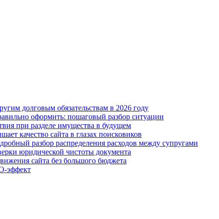
ругим долговым обязательствам в 2026 году
 правильно оформить: пошаговый разбор ситуации
твия при разделе имущества в будущем
шает качество сайта в глазах поисковиков
одробный разбор распределения расходов между супругами
оверки юридической чистоты документа
движения сайта без большого бюджета
O-эффект