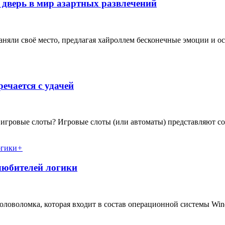
я дверь в мир азартных развлечений
яли своё место, предлагая хайроллем бесконечные эмоции и ост
речается с удачей
е игровые слоты? Игровые слоты (или автоматы) представляют со
+
любителей логики
оловоломка, которая входит в состав операционной системы Wind