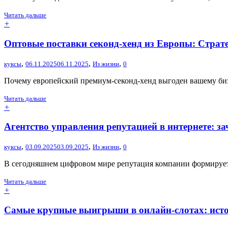
Читать дальше
+
Оптовые поставки секонд-хенд из Европы: Страте
,
,
,
куксы
06.11.2025
06.11.2025
Из жизни
0
Почему европейский премиум-секонд-хенд выгоден вашему биз
Читать дальше
+
Агентство управления репутацией в интернете: за
,
,
,
куксы
03.09.2025
03.09.2025
Из жизни
0
В сегодняшнем цифровом мире репутация компании формируетс
Читать дальше
+
Самые крупные выигрыши в онлайн-слотах: исто