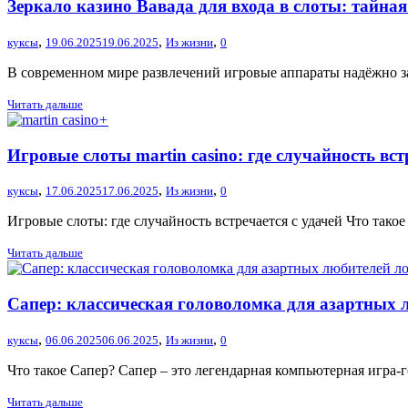
Зеркало казино Вавада для входа в слоты: тайна
,
,
,
куксы
19.06.2025
19.06.2025
Из жизни
0
В современном мире развлечений игровые аппараты надёжно зан
Читать дальше
+
Игровые слоты martin casino: где случайность вст
,
,
,
куксы
17.06.2025
17.06.2025
Из жизни
0
Игровые слоты: где случайность встречается с удачей Что тако
Читать дальше
Сапер: классическая головоломка для азартных 
,
,
,
куксы
06.06.2025
06.06.2025
Из жизни
0
Что такое Сапер? Сапер – это легендарная компьютерная игра-г
Читать дальше