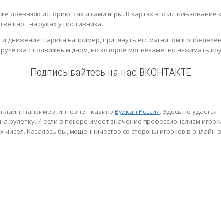
е древнюю историю, как и сами игры. В картах это использование к
ве карт на руках у противника.
 и движение шарика,например, притянуть его магнитом к определенн
а рулетка с подвижным дном, но которое мог незаметно нажимать кр
Подписывайтесь на нас ВКОНТАКТЕ
онлайн, например, интернет-казино
Вулкан Россия
. Здесь не удастся
а рулетку. И если в покере имеет значение профессионализм игрока
ых чисел. Казалось бы, мошенничество со стороны игроков в онлайн