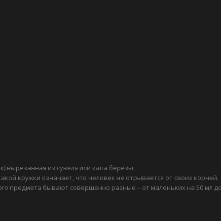
к) вырезанная из сувеля или капа березы.
акой кружки означает, что человек не отрывается от своих корней.
ного предмета бывают совершенно разные – от маленьких на 50 мл д