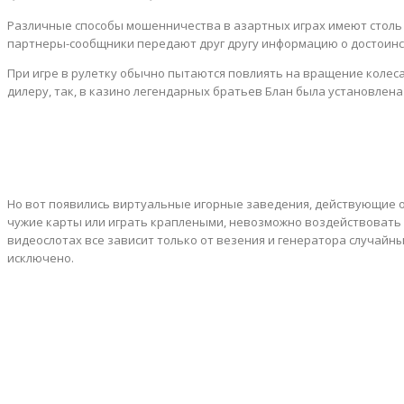
Различные способы мошенничества в азартных играх имеют столь ж
партнеры-сообщники передают друг другу информацию о достоинст
Факты
При игре в рулетку обычно пытаются повлиять на вращение колеса
дилеру, так, в казино легендарных братьев Блан была установлен
Фото
Но вот появились виртуальные игорные заведения, действующие 
Авто
чужие карты или играть краплеными, невозможно воздействовать н
видеослотах все зависит только от везения и генератора случайн
исключено.
Приколы
Ещё