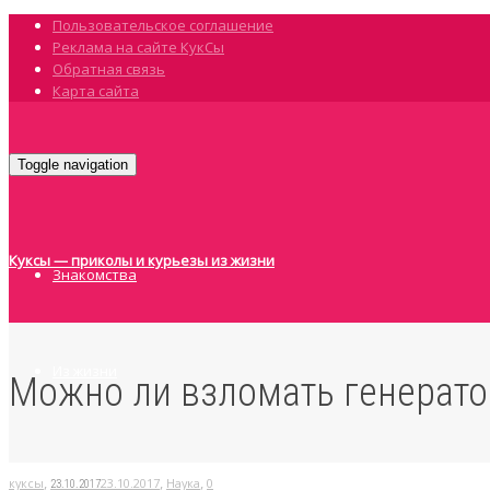
Пользовательское соглашение
Реклама на сайте КукСы
Обратная связь
Карта сайта
Toggle navigation
Куксы — приколы и курьезы из жизни
Знакомства
Из жизни
Можно ли взломать генерато
Звёзды
,
,
,
куксы
23.10.2017
Наука
0
23.10.2017