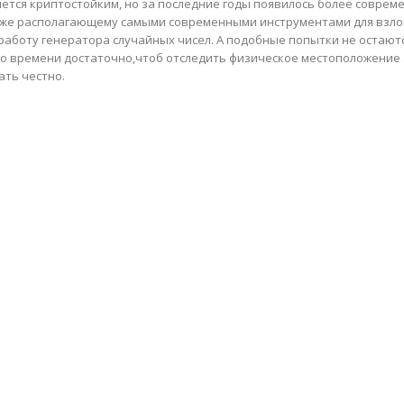
ется криптостойким, но за последние годы появилось более совреме
аже располагающему самыми современными инструментами для взлом
работу генератора случайных чисел. А подобные попытки не остаютс
го времени достаточно,чтоб отследить физическое местоположение 
ать честно.