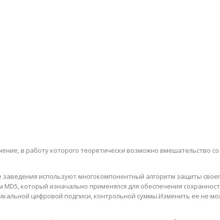
чение, в работу которого теоретически возможно вмешательство со 
 заведения используют многокомпонентный алгоритм защиты своего
м MD5, который изначально применялся для обеспечения сохранност
икальной цифровой подписи, контрольной суммы.Изменить ее не може