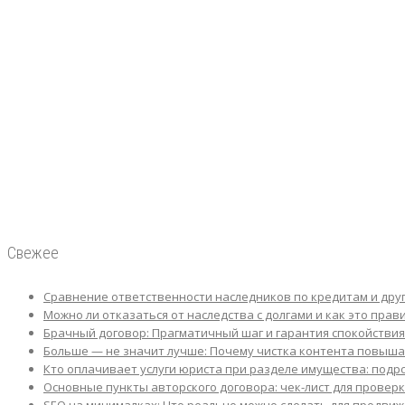
Свежее
Сравнение ответственности наследников по кредитам и друг
Можно ли отказаться от наследства с долгами и как это пра
Брачный договор: Прагматичный шаг и гарантия спокойстви
Больше — не значит лучше: Почему чистка контента повышае
Кто оплачивает услуги юриста при разделе имущества: под
Основные пункты авторского договора: чек-лист для прове
SEO на минималках: Что реально можно сделать для продви