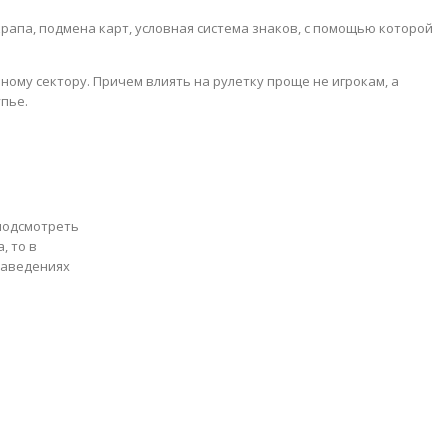
рапа, подмена карт, условная система знаков, с помощью которой
ому сектору. Причем влиять на рулетку проще не игрокам, а
упье.
 подсмотреть
, то в
-заведениях