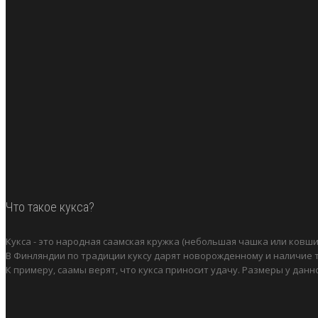
Что такое кукса?
Кукса - это народная саамская кружка (небольшая чашка или ковши
В Финляндии по традиции куксу дарят новорожденному и наличие т
К примеру, саамы верят, что кукса приносит удачу. Размеры у дан