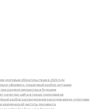
им долговым обязательствам в 2026 году
вильно оформить: пошаговый разбор ситуации
я при разделе имущества в будущем
т качество сайта в глазах поисковиков
робный разбор распределения расходов между супругами
рки юридической чистоты документа
жения сайта без большого бюджета