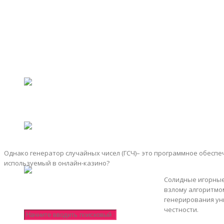
Чп
Девушки
Кино
Наука
Разное
Полезно знать
Публикации читателей
Однако генератор случайных чисел (ГСЧ)– это программное обеспе
используемый в онлайн-казино?
Солидные игорные
взлому алгоритмо
генерирования ун
честности.